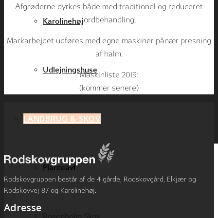
Afgrøderne dyrkes både med traditionel og reduceret
jordbehandling.
Karolinehøj
Markarbejdet udføres med egne maskiner pånær presning
af halm.
Udlejningshuse
Maskinliste 2019:
(kommer senere)
LANDBRUG & SKOV
Planteavl
Rodskovgruppen består af de 4 gårde, Rodskovgård, Elkjær og
Rodskovvej 87 og Karolinehøj.
Adresse
Rosenholm Skov