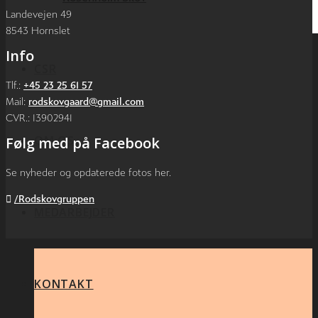
Landevejen 49
8543 Hornslet
Info
CSR
Tlf.:
+45 23 25 61 57
Mail:
rodskovgaard@gmail.com
CVR.: 13902941
OM OS
Følg med på Facebook
Se nyheder og opdaterede fotos her.
/Rodskovgruppen
MEDARBEJDER
KONTAKT