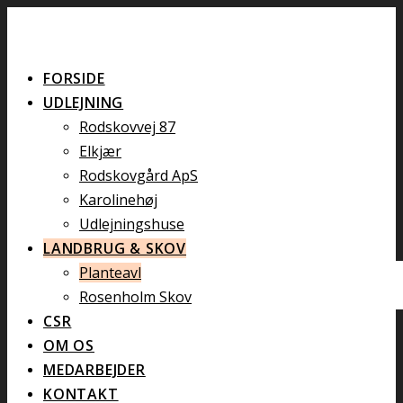
FORSIDE
UDLEJNING
Rodskovvej 87
Elkjær
Rodskovgård ApS
Karolinehøj
Udlejningshuse
LANDBRUG & SKOV
Planteavl
Rosenholm Skov
CSR
OM OS
MEDARBEJDER
KONTAKT