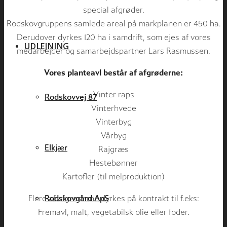
special afgrøder.
Rodskovgruppens samlede areal på markplanen er 450 ha.
Derudover dyrkes 120 ha i samdrift, som ejes af vores
UDLEJNING
medarbejder og samarbejdspartner Lars Rasmussen.
Vores planteavl består af afgrøderne:
Vinter raps
Rodskovvej 87
Vinterhvede
Vinterbyg
Vårbyg
Elkjær
Rajgræs
Hestebønner
Kartofler (til melproduktion)
Flere af afgrøderne dyrkes på kontrakt til f.eks:
Rodskovgård ApS
Fremavl, malt, vegetabilsk olie eller foder.