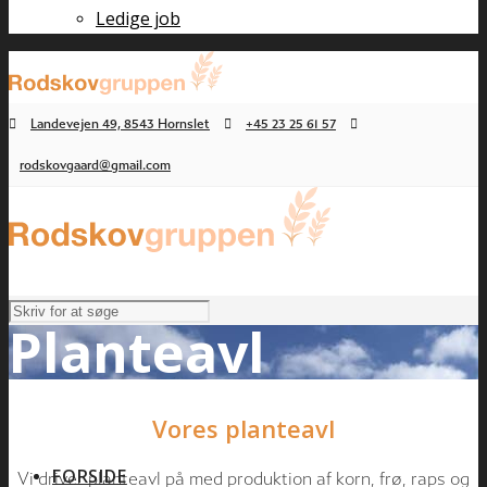
Ledige job
Landevejen 49, 8543 Hornslet
+45 23 25 61 57
rodskovgaard@gmail.com
Planteavl
Vores planteavl
FORSIDE
Vi driver planteavl på med produktion af korn, frø, raps og